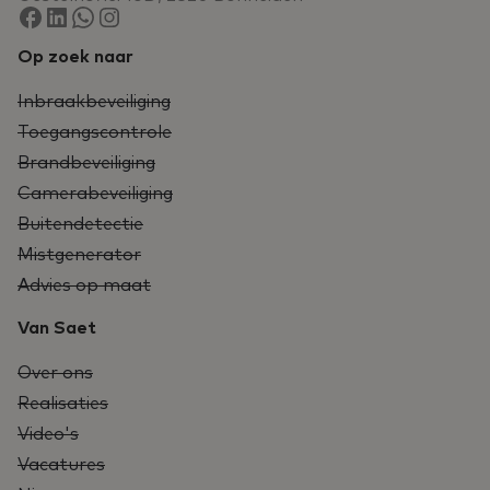
Op zoek naar
Inbraakbeveiliging
Toegangscontrole
Brandbeveiliging
Camerabeveiliging
Buitendetectie
Mistgenerator
Advies op maat
Van Saet
Over ons
Realisaties
Video's
Vacatures