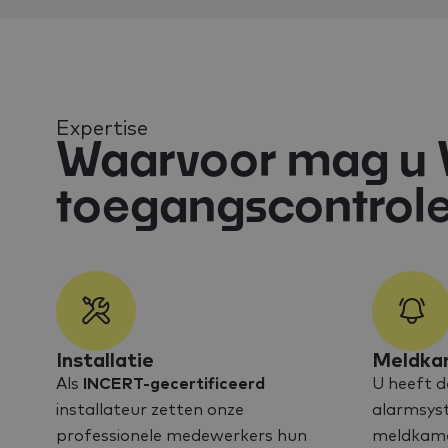
Expertise
Waarvoor mag u V
toegangscontrole
Installatie
Meldka
Als
INCERT-gecertificeerd
U heeft d
installateur zetten onze
alarmsys
professionele medewerkers hun
meldkamer