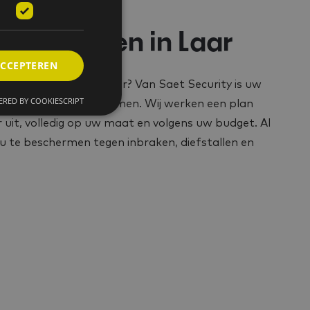
ole voor
en bedrijven in Laar
ACCEPTEREN
ning of bedrijf in Laar? Van Saet Security is uw
RED BY COOKIESCRIPT
 zorgvuldige alarmsystemen. Wij werken een plan
 uit, volledig op uw maat en volgens uw budget. Al
u te beschermen tegen inbraken, diefstallen en