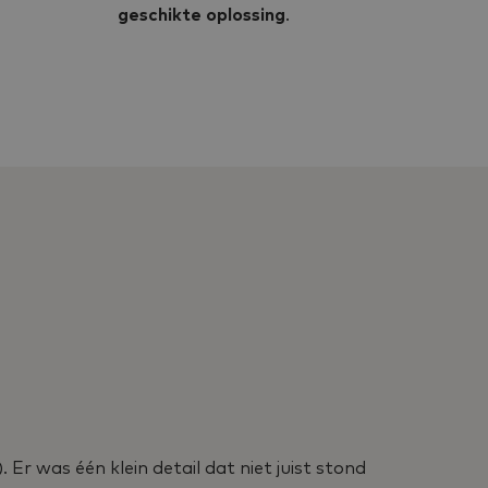
geschikte oplossing
.
 Er was één klein detail dat niet juist stond
Ik be