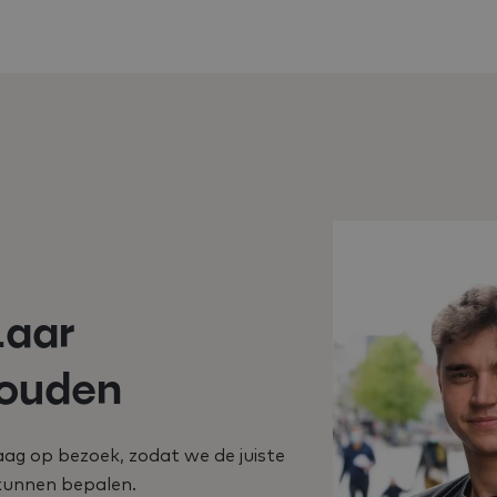
Laar
houden
ag op bezoek, zodat we de juiste
kunnen bepalen.