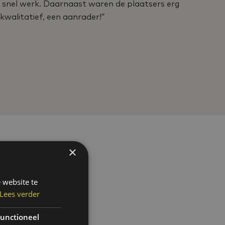
n snel werk. Daarnaast waren de plaatsers erg
goed 
kwalitatief, een aanrader!”
Een b
- Pet
Parti
×
 website te
Lees verder
unctioneel