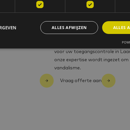
Toegangscontr
particulieren 
ERGEVEN
ALLES AFWIJZEN
ALLES 
Toegangscontrole in en rond uw wo
POWE
beveiligingspartner voor uiterst
voor uw toegangscontrole in Laar
onze expertise wordt ingezet om 
vandalisme.
Vraag offerte aan