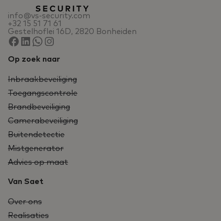
info@vs-security.com
+32 15 51 71 61
Gestelhoflei 16D, 2820 Bonheiden
Op zoek naar
Inbraakbeveiliging
Toegangscontrole
Brandbeveiliging
Camerabeveiliging
Buitendetectie
Mistgenerator
Advies op maat
Van Saet
Over ons
Realisaties