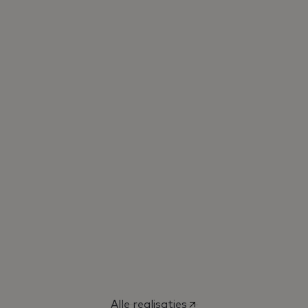
Bekijk realisaties
Winkels & Horeca
Bekijk realisaties
Alle realisaties