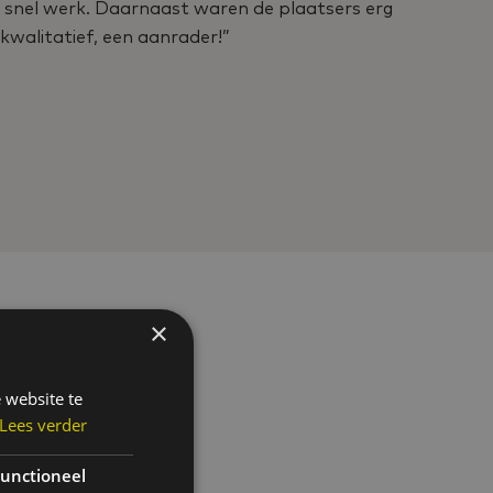
n snel werk. Daarnaast waren de plaatsers erg
goed 
kwalitatief, een aanrader!”
Een b
- Pet
Parti
×
 website te
Lees verder
unctioneel