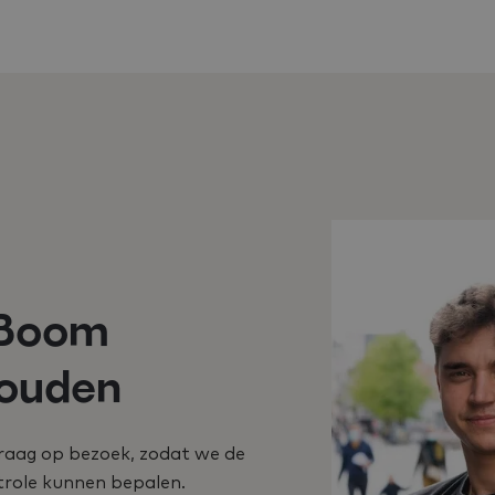
 Boom
houden
raag op bezoek, zodat we de
trole kunnen bepalen.