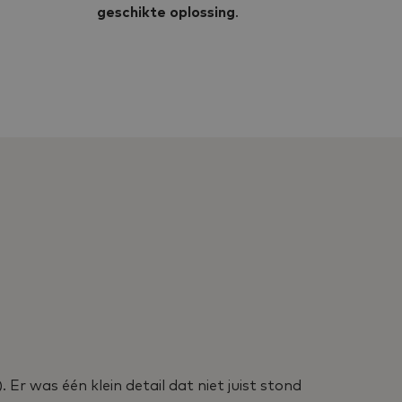
geschikte oplossing
.
 Er was één klein detail dat niet juist stond
Ik be