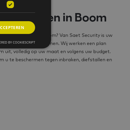
ole voor
en bedrijven in Boom
ACCEPTEREN
oning of bedrijf in Boom? Van Saet Security is uw
RED BY COOKIESCRIPT
 zorgvuldige alarmsystemen. Wij werken een plan
 uit, volledig op uw maat en volgens uw budget.
om u te beschermen tegen inbraken, diefstallen en