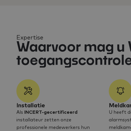
Expertise
Waarvoor mag u V
toegangscontrol
Installatie
Meldka
Als
INCERT-gecertificeerd
U heeft d
installateur zetten onze
alarmsys
professionele medewerkers hun
meldkamer