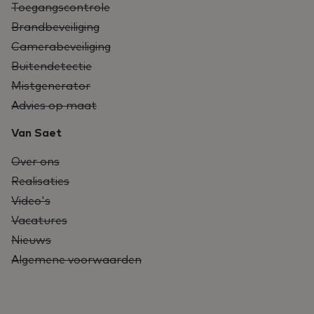
Toegangscontrole
Brandbeveiliging
Camerabeveiliging
Buitendetectie
Mistgenerator
Advies op maat
Van Saet
Over ons
Realisaties
Video's
Vacatures
Nieuws
Algemene voorwaarden