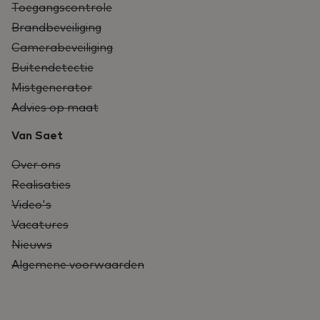
Toegangscontrole
Brandbeveiliging
Camerabeveiliging
Buitendetectie
Mistgenerator
Advies op maat
Van Saet
Over ons
Realisaties
Video's
Vacatures
Nieuws
Algemene voorwaarden