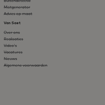
Buitendetectie
Mistgenerator
Advies op maat
Van Saet
Over ons
Realisaties
Video's
Vacatures
Nieuws
Algemene voorwaarden