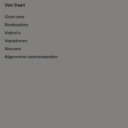
Van Saet
Over ons
Realisaties
Video's
Vacatures
Nieuws
Algemene voorwaarden