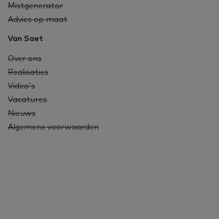
Mistgenerator
Advies op maat
Van Saet
Over ons
Realisaties
Video's
Vacatures
Nieuws
Algemene voorwaarden