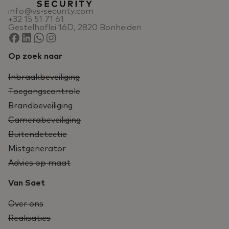
info@vs-security.com
+32 15 51 71 61
Gestelhoflei 16D, 2820 Bonheiden
Op zoek naar
Inbraakbeveiliging
Toegangscontrole
Brandbeveiliging
Camerabeveiliging
Buitendetectie
Mistgenerator
Advies op maat
Van Saet
Over ons
Realisaties