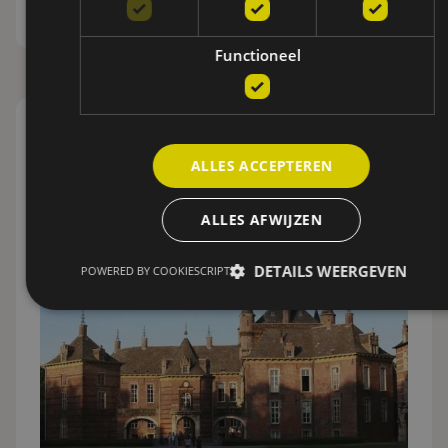
Functioneel
HISTORALIA
Publiek
ALLES ACCEPTEREN
Meer informatie
ALLES AFWIJZEN
DETAILS WEERGEVEN
POWERED BY COOKIESCRIPT