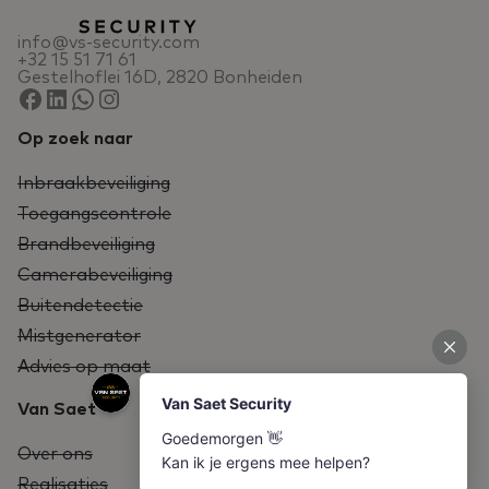
info@vs-security.com
+32 15 51 71 61
Gestelhoflei 16D, 2820 Bonheiden
Op zoek naar
Inbraakbeveiliging
Toegangscontrole
Brandbeveiliging
Camerabeveiliging
Buitendetectie
Mistgenerator
Advies op maat
Van Saet
Over ons
Realisaties