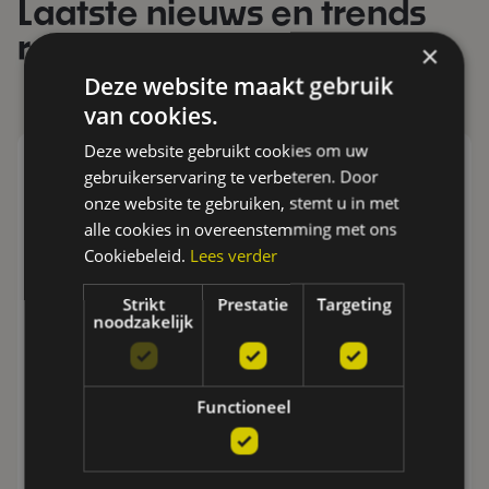
Laatste nieuws en trends
rond veiligheid
×
Deze website maakt gebruik
van cookies.
Deze website gebruikt cookies om uw
gebruikerservaring te verbeteren. Door
onze website te gebruiken, stemt u in met
alle cookies in overeenstemming met ons
Cookiebeleid.
Lees verder
Strikt
Prestatie
Targeting
noodzakelijk
BEREIK VAN JE DRAADLOOS
Functioneel
ALARMSYSTEEM VERGROTEN? ZO PAK JE
HET SLIM AAN
Een draadloos alarmsysteem biedt heel wat
flexibiliteit. Toch kan het bereik in sommige