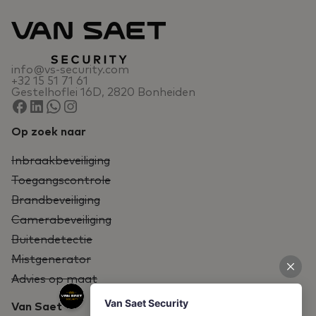
info@vs-security.com
+32 15 51 71 61
Gestelhoflei 16D, 2820 Bonheiden
Op zoek naar
Inbraakbeveiliging
Toegangscontrole
Brandbeveiliging
Camerabeveiliging
Buitendetectie
Mistgenerator
Advies op maat
Van Saet