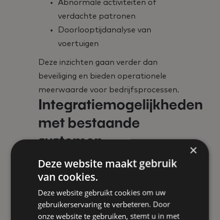
Abnormale activiteiten of
verdachte patronen
Doorlooptijdanalyse van
voertuigen
Deze inzichten gaan verder dan
beveiliging en bieden operationele
meerwaarde voor bedrijfsprocessen.
Integratiemogelijkheden
met bestaande
systemen
×
Deze website maakt gebruik
Een belangrijke sterkte van ANPR-
van cookies.
technologie is de mogelijkheid tot
Deze website gebruikt cookies om uw
naadloze integratie.
gebruikerservaring te verbeteren. Door
Toegangscontrolesystemen
-
onze website te gebruiken, stemt u in met