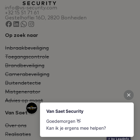
info@vs-security.com
+32 15 51 71 61
Gestelhoflei 16D, 2820 Bonheiden
Op zoek naar
Inbraakbeveiliging
Toegangscontrole
Brandbeveiliging
Camerabeveiliging
Buitendetectie
Mistgenerator
Advies op maat
Van Saet
Over ons
Realisaties