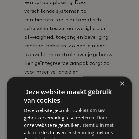
een totaaloplossing. Door
verschillende systemen te
combineren kan je automatisch
schakelen tussen aanwezigheid en
afwezigheid, toegang en beveiliging
centraal beheren. Zo heb je meer
overzicht en controle over je gebouw.
Een geïntegreerde aanpak zorgt zo
voor meer veiligheid en
gebruiksgemak.
×
Deze website maakt gebruik
Beveiliging begint
van cookies.
met advies op maat
Deze website gebruikt cookies om uw
gebruikerservaring te verbeteren. Door
onze website te gebruiken, stemt u in met
Geen enkel gebouw is hetzelfde.
alle cookies in overeenstemming met ons
Daarom starten we altijd met een