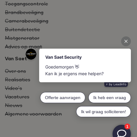
Toegangscontrole
Brandbeveiliging
Camerabeveiliging
Buitendetectie
Mistgenerator
Advies op maat
Van Saet
Over ons
Realisaties
Video's
Vacatures
Nieuws
Algemene voorwaarden