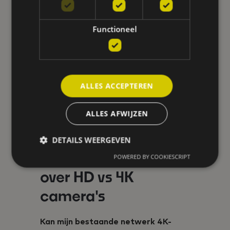
UITDAGINGEN
Het implementeren van 4K-
Functioneel
systemen brengt specifieke
uitdagingen met zich mee:
Hogere eisen aan bekabeling
Meer druk op
ALLES ACCEPTEREN
netwerkinfrastructuur
Langere laadtijden bij remote
ALLES AFWIJZEN
viewing
DETAILS WEERGEVEN
Veelgestelde vragen
POWERED BY COOKIESCRIPT
over HD vs 4K
camera's
Kan mijn bestaande netwerk 4K-