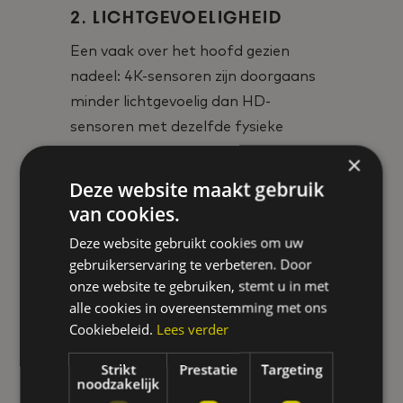
2. LICHTGEVOELIGHEID
Een vaak over het hoofd gezien
nadeel: 4K-sensoren zijn doorgaans
minder lichtgevoelig dan HD-
sensoren met dezelfde fysieke
afmetingen. Dit betekent:
×
Verminderde prestaties bij
Deze website maakt gebruik
weinig licht
van cookies.
Mogelijk meer investering in
Deze website gebruikt cookies om uw
verlichting nodig
gebruikerservaring te verbeteren. Door
In sommige gevallen betere
onze website te gebruiken, stemt u in met
resultaten met HD-camera's
alle cookies in overeenstemming met ons
Cookiebeleid.
Lees verder
met superieure lichtgevoeligheid
3. PRAKTISCHE
Strikt
Prestatie
Targeting
noodzakelijk
IMPLEMENTATIE-