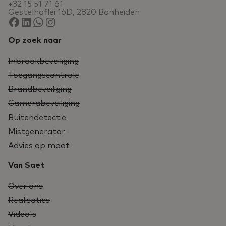
+32 15 51 71 61
Gestelhoflei 16D, 2820 Bonheiden
Op zoek naar
Inbraakbeveiliging
Toegangscontrole
Brandbeveiliging
Camerabeveiliging
Buitendetectie
Mistgenerator
Advies op maat
Van Saet
Over ons
Realisaties
Video's