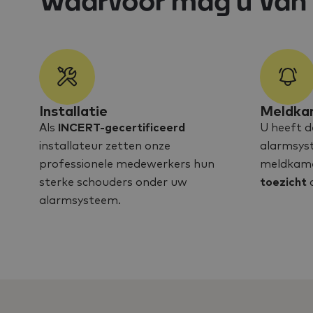
Waarvoor mag u Van S
Installatie
Meldka
Als
INCERT-gecertificeerd
U heeft d
installateur zetten onze
alarmsys
professionele medewerkers hun
meldkamer
sterke schouders onder uw
toezicht
a
alarmsysteem.