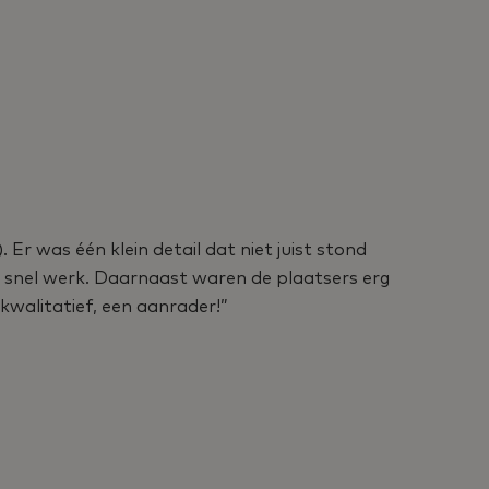
 Er was één klein detail dat niet juist stond
Ik be
n snel werk. Daarnaast waren de plaatsers erg
goed 
kwalitatief, een aanrader!”
Een b
- Pet
Parti