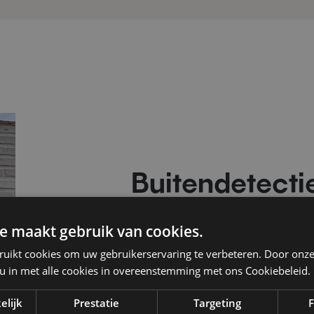
Buitendetectie
en bedrijven 
e maakt gebruik van cookies.
ruikt cookies om uw gebruikerservaring te verbeteren. Door onze
Buitendetectie rond uw woning of
 u in met alle cookies in overeenstemming met ons Cookiebeleid.
beveiligingspartner voor uiterst 
voor uw buitenndetectie in Keerb
elijk
Prestatie
Targeting
F