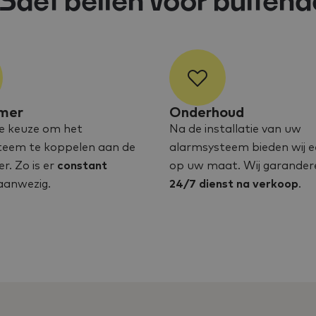
aet bellen voor buitend
mer
Onderhoud
e keuze om het
Na de installatie van uw
teem te koppelen aan de
alarmsysteem bieden wij e
. Zo is er
constant
op uw maat. Wij garander
anwezig.
24/7 dienst na verkoop
.