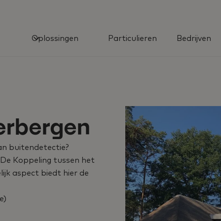
Oplossingen
Particulieren
Bedrijven
erbergen
an buitendetectie?
 De Koppeling tussen het
jk aspect biedt hier de
e)