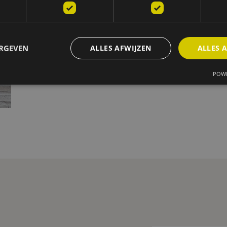
budget. Al onze expertise wordt 
diefstallen en vandalisme.
Neem contact op
ERGEVEN
ALLES AFWIJZEN
ALLES 
POWE