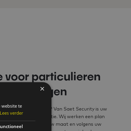
 voor particulieren
×
in Keerbergen
 website te
 bedrijf in Keerbergen? Van Saet Security is uw
Lees verder
zorgvuldige buitendetectie. Wij werken een plan
ergen uit, volledig op uw maat en volgens uw
unctioneel