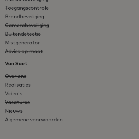
Toegangscontrole
Brandbeveiliging
Camerabeveiliging
Buitendetectie
Mistgenerator
Advies op maat
Van Saet
Over ons
Realisaties
Video's
Vacatures
Nieuws
Algemene voorwaarden