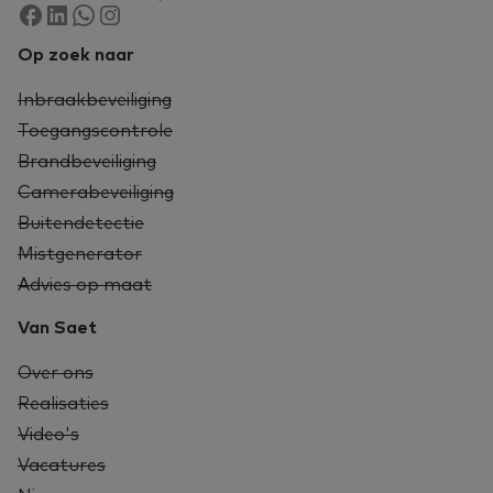
Op zoek naar
Inbraakbeveiliging
Toegangscontrole
Brandbeveiliging
Camerabeveiliging
Buitendetectie
Mistgenerator
Advies op maat
Van Saet
Over ons
Realisaties
Video's
Vacatures