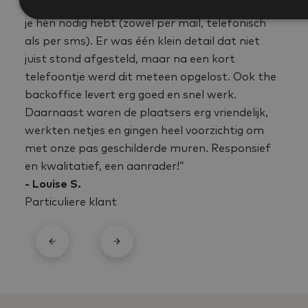
“Zeer correcte firma, altijd bereikbaar wanneer
je hen nodig hebt (zowel per mail, telefonisch
als per sms). Er was één klein detail dat niet
juist stond afgesteld, maar na een kort
telefoontje werd dit meteen opgelost. Ook the
backoffice levert erg goed en snel werk.
Daarnaast waren de plaatsers erg vriendelijk,
werkten netjes en gingen heel voorzichtig om
met onze pas geschilderde muren. Responsief
en kwalitatief, een aanrader!”
- Louise S.
Particuliere klant