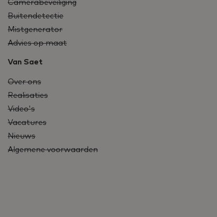
Camerabeveiliging
Buitendetectie
Mistgenerator
Advies op maat
Van Saet
Over ons
Realisaties
Video's
Vacatures
Nieuws
Algemene voorwaarden