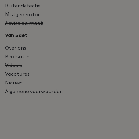
Buitendetectie
Mistgenerator
Advies op maat
Van Saet
Over ons
Realisaties
Video's
Vacatures
Nieuws
Algemene voorwaarden