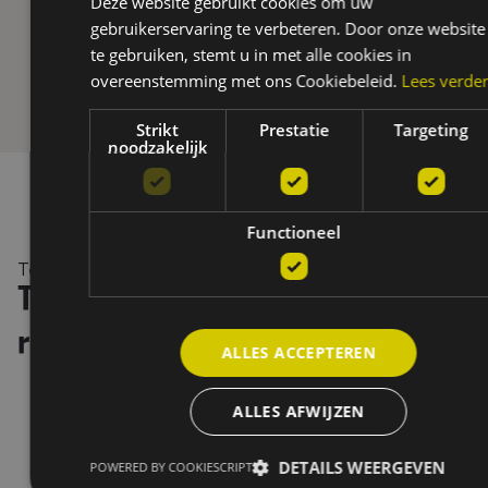
Deze website gebruikt cookies om uw
gebruikerservaring te verbeteren. Door onze website
te gebruiken, stemt u in met alle cookies in
overeenstemming met ons Cookiebeleid.
Lees verde
Strikt
Prestatie
Targeting
noodzakelijk
Functioneel
Testimonials
Tevreden klanten, tastbare
resultaten
ALLES ACCEPTEREN
ALLES AFWIJZEN
DETAILS WEERGEVEN
POWERED BY COOKIESCRIPT
“Zeer correcte firma, altijd bereikbaar wanneer