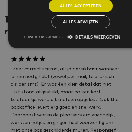
ALLES ACCEPTEREN
Testimonials
Tevreden klanten, tastbare
ALLES AFWIJZEN
resultaten
DETAILS WEERGEVEN
POWERED BY COOKIESCRIPT
“Zeer correcte firma, altijd bereikbaar wanneer
je hen nodig hebt (zowel per mail, telefonisch
als per sms). Er was één klein detail dat niet
juist stond afgesteld, maar na een kort
telefoontje werd dit meteen opgelost. Ook the
backoffice levert erg goed en snel werk.
Daarnaast waren de plaatsers erg vriendelijk,
werkten netjes en gingen heel voorzichtig om
met onze pas geschilderde muren. Responsief