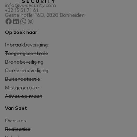
info@vs-security.com
+32 15 51 71 61
Gestelhoflei 16D, 2820 Bonheiden
Op zoek naar
Inbraakbeveiliging
Toegangscontrole
Brandbeveiliging
Camerabeveiliging
Buitendetectie
Mistgenerator
Advies op maat
Van Saet
Over ons
Realisaties