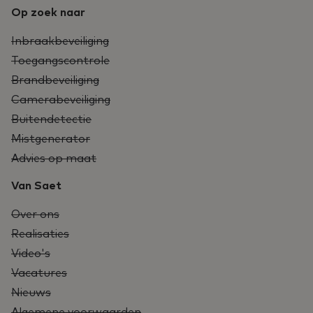
Op zoek naar
Inbraakbeveiliging
Toegangscontrole
Brandbeveiliging
Camerabeveiliging
Buitendetectie
Mistgenerator
Advies op maat
Van Saet
Over ons
Realisaties
Video's
Vacatures
Nieuws
Algemene voorwaarden