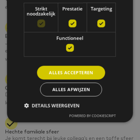
ervaring en inzet.
Strikt
Prestatie
Targeting
noodzakelijk
Extralegale voordelen
Functioneel
Je krijgt een tankkaart, iPhone met abonnement en
een laptop om vlot en professioneel te kunnen
werken.
ALLES ACCEPTEREN
Opleidingen
ALLES AFWIJZEN
Dankzij boeiende opleidingen security, leert u alle
kneepjes van het vak kennen.
DETAILS WEERGEVEN
POWERED BY COOKIESCRIPT
Hechte familiale sfeer
Je komt terecht bij leuke collega’s en een toffe sfeer