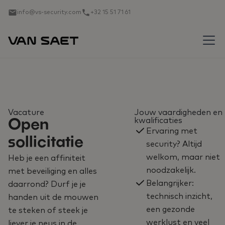
info@vs-security.com
+32 15 51 71 61
Vacature
Jouw vaardigheden en
kwalificaties
Open
Ervaring met
sollicitatie
security? Altijd
welkom, maar niet
Heb je een affiniteit
noodzakelijk.
met beveiliging en alles
Belangrijker:
daarrond? Durf je je
technisch inzicht,
handen uit de mouwen
een gezonde
te steken of steek je
werklust en veel
liever je neus in de