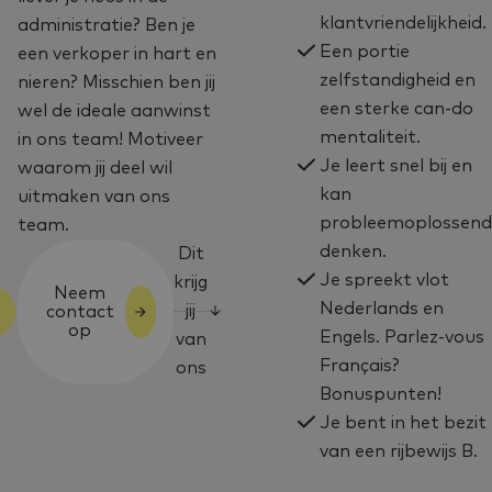
klantvriendelijkheid.
administratie? Ben je
Een portie
een verkoper in hart en
zelfstandigheid en
nieren? Misschien ben jij
een sterke can-do
wel de ideale aanwinst
mentaliteit.
in ons team! Motiveer
Je leert snel bij en
waarom jij deel wil
kan
uitmaken van ons
probleemoplossend
team.
denken.
Dit
Je spreekt vlot
krijg
Neem
Nederlands en
jij
contact
op
Engels. Parlez-vous
van
Français?
ons
Bonuspunten!
Je bent in het bezit
van een rijbewijs B.