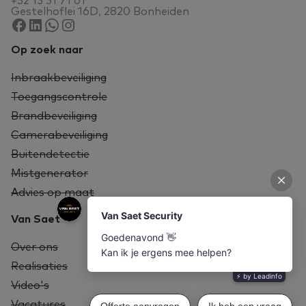
+32 15 51 71 61
Gestelhoflei 16D, 2820 Bonheiden
Op zoek naar
Inbraakbeveiliging
Toegangscontrole
Brandbeveiliging
Camerabeveiliging
Buitendetectie
Mistgenerator
Advies op maat
Van Saet
Over ons
Realisaties
Video's
Vacatures