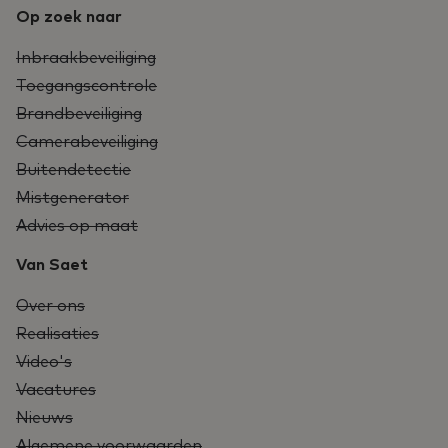
Op zoek naar
Inbraakbeveiliging
Toegangscontrole
Brandbeveiliging
Camerabeveiliging
Buitendetectie
Mistgenerator
Advies op maat
Van Saet
Over ons
Realisaties
Video's
Vacatures
Nieuws
Algemene voorwaarden