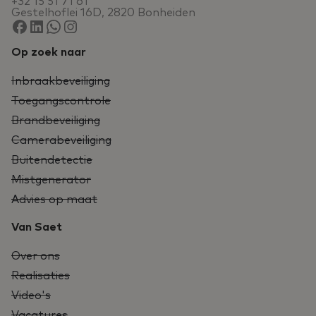
+32 15 51 71 61
Gestelhoflei 16D, 2820 Bonheiden
Op zoek naar
Inbraakbeveiliging
Toegangscontrole
Brandbeveiliging
Camerabeveiliging
Buitendetectie
Mistgenerator
Advies op maat
Van Saet
Over ons
Realisaties
Video's
Vacatures