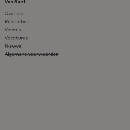
Van Saet
Over ons
Realisaties
Video's
Vacatures
Nieuws
Algemene voorwaarden