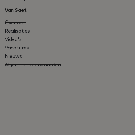
Van Saet
Over ons
Realisaties
Video's
Vacatures
Nieuws
Algemene voorwaarden