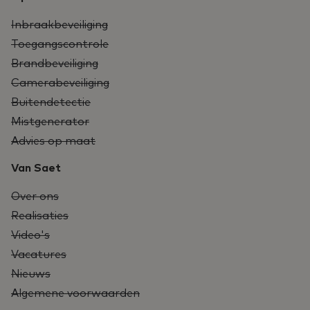
Inbraakbeveiliging
Toegangscontrole
Brandbeveiliging
Camerabeveiliging
Buitendetectie
Mistgenerator
Advies op maat
Van Saet
Over ons
Realisaties
Video's
Vacatures
Nieuws
Algemene voorwaarden