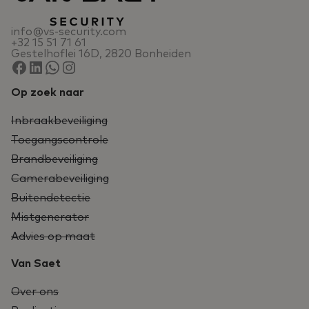
info@vs-security.com
+32 15 51 71 61
Gestelhoflei 16D, 2820 Bonheiden
Op zoek naar
Inbraakbeveiliging
Toegangscontrole
Brandbeveiliging
Camerabeveiliging
Buitendetectie
Mistgenerator
Advies op maat
Van Saet
Over ons